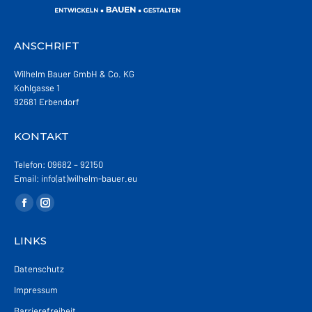
ANSCHRIFT
Wilhelm Bauer GmbH & Co. KG
Kohlgasse 1
92681 Erbendorf
KONTAKT
Telefon: 09682 – 92150
Email: info(at)wilhelm-bauer.eu
Finden Sie uns auf:
Facebook
Instagram
page
page
LINKS
opens
opens
in
in
Datenschutz
new
new
Impressum
window
window
Barrierefreiheit