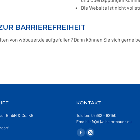
Die Website ist nicht volls
ZUR BARRIEREFREIHEIT
lten von wbbauer.de aufgefallen? Dann können Sie sich gerne bei
IFT
KONTAKT
uer GmbH & Co. KG
Telefon: 09682 – 92150
Email: info(at)wilhelm-bauer.eu
ndorf
Finden Sie uns auf:
Facebook
Instagram