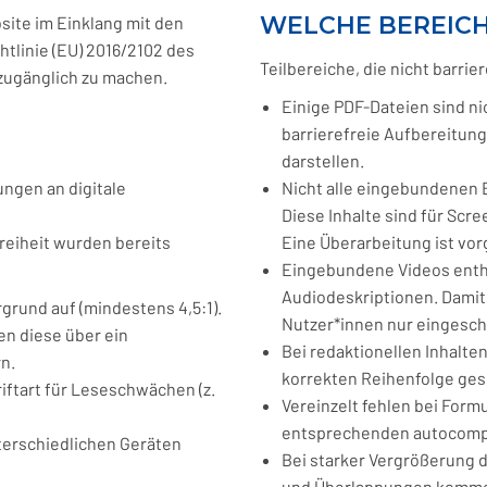
WELCHE BEREICH
site im Einklang mit den
tlinie (EU) 2016/2102 des
Teilbereiche, die nicht barrier
zugänglich zu machen.
Einige PDF-Dateien sind ni
barrierefreie Aufbereitun
darstellen.
ungen an digitale
Nicht alle eingebundenen B
Diese Inhalte sind für Scr
eiheit wurden bereits
Eine Überarbeitung ist vo
Eingebundene Videos entha
Audiodeskriptionen. Damit 
grund auf (mindestens 4,5:1).
Nutzer*innen nur eingesch
en diese über ein
Bei redaktionellen Inhalte
n.
korrekten Reihenfolge ges
iftart für Leseschwächen (z.
Vereinzelt fehlen bei Form
entsprechenden autocompl
nterschiedlichen Geräten
Bei starker Vergrößerung 
und Überlappungen komm