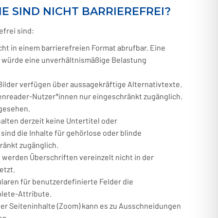
E SIND NICHT BARRIEREFREI?
efrei sind:
cht in einem barrierefreien Format abrufbar. Eine
g würde eine unverhältnismäßige Belastung
ilder verfügen über aussagekräftige Alternativtexte.
eenreader-Nutzer*innen nur eingeschränkt zugänglich.
rgesehen.
lten derzeit keine Untertitel oder
sind die Inhalte für gehörlose oder blinde
ränkt zugänglich.
n werden Überschriften vereinzelt nicht in der
etzt.
ularen für benutzerdefinierte Felder die
ete-Attribute.
der Seiteninhalte (Zoom) kann es zu Ausschneidungen
en.