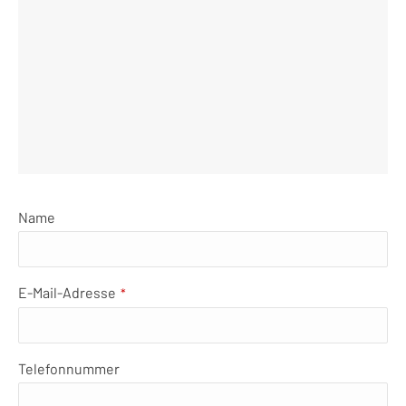
Name
E-Mail-Adresse
*
Your
Telefonnummer
Website
*