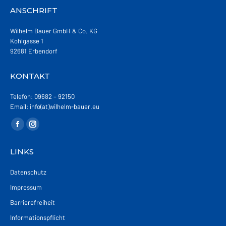
ANSCHRIFT
Wilhelm Bauer GmbH & Co. KG
Kohlgasse 1
92681 Erbendorf
KONTAKT
Telefon: 09682 – 92150
Email: info(at)wilhelm-bauer.eu
Finden Sie uns auf:
Facebook
Instagram
page
page
LINKS
opens
opens
in
in
Datenschutz
new
new
Impressum
window
window
Barrierefreiheit
Informationspflicht