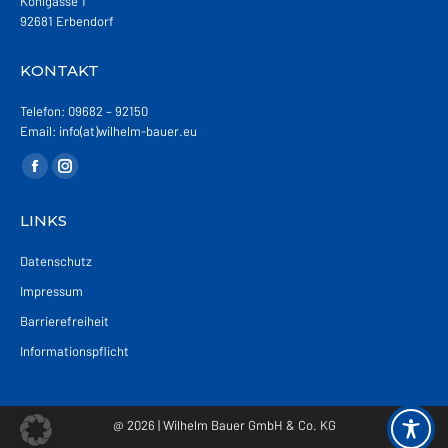
Kohlgasse 1
92681 Erbendorf
KONTAKT
Telefon: 09682 – 92150
Email: info(at)wilhelm-bauer.eu
Finden Sie uns auf:
Facebook
Instagram
page
page
LINKS
opens
opens
in
in
Datenschutz
new
new
Impressum
window
window
Barrierefreiheit
Informationspflicht
@ 2026 | Wilhelm Bauer GmbH & Co. KG