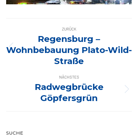
ALBUM-
ZURÜCK
NAVIGATION
Regensburg –
Wohnbebauung Plato-Wild-
Vorheriges
Album:
Straße
NÄCHSTES
Radwegbrücke
Nächstes
Göpfersgrün
Album:
SUCHE