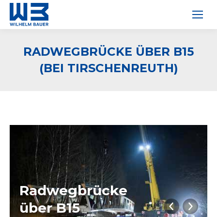
RADWEGBRÜCKE ÜBER B15
(BEI TIRSCHENREUTH)
Radwegbrücke
über B15