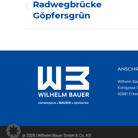
NAVIGATION
Radwegbrücke
Vorheriges
Göpfersgrün
Album:
ANSCHR
Wilhelm Ba
Kohlgasse 1
92681 Erbe
@ 2026 | Wilhelm Bauer GmbH & Co. KG