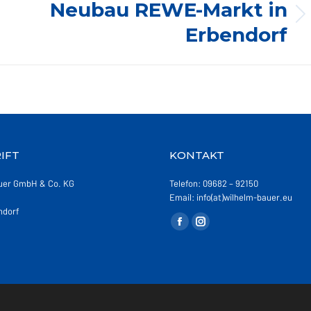
Neubau REWE-Markt in
Nächstes
Erbendorf
Album:
IFT
KONTAKT
uer GmbH & Co. KG
Telefon: 09682 – 92150
Email: info(at)wilhelm-bauer.eu
ndorf
Finden Sie uns auf:
Facebook
Instagram
page
page
opens
opens
in
in
new
new