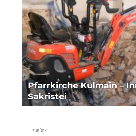
Pfarrkirche Kulmain – I
Sakristei
ALBUM-
ZURÜCK