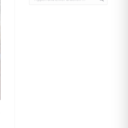
Pfarrkirche Kulmain – Innen
Sakristei