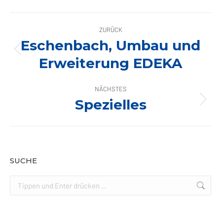
ALBUM-
ZURÜCK
NAVIGATION
Eschenbach, Umbau und
Vorheriges
Erweiterung EDEKA
Album:
NÄCHSTES
Spezielles
Nächstes
Album:
SUCHE
Search: