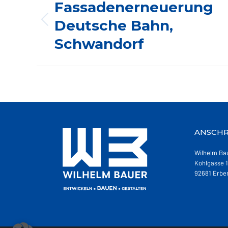
NAVIGATION
Fassadenerneuerung
Deutsche Bahn,
Vorheriges
Album:
Schwandorf
ANSCHR
Wilhelm Ba
Kohlgasse 1
92681 Erbe