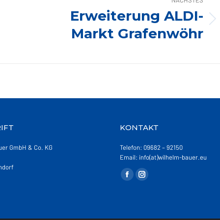
Erweiterung ALDI-
Nächstes
Markt Grafenwöhr
Album:
IFT
KONTAKT
uer GmbH & Co. KG
Telefon: 09682 – 92150
Email: info(at)wilhelm-bauer.eu
ndorf
Finden Sie uns auf:
Facebook
Instagram
page
page
opens
opens
in
in