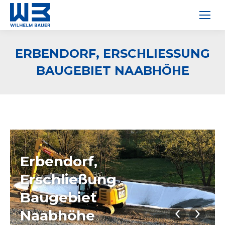
ERBENDORF, ERSCHLIESSUNG B
AUGEBIET NAABHÖHE
Erbendorf,
Erschließung
Baugebiet
Naabhöhe