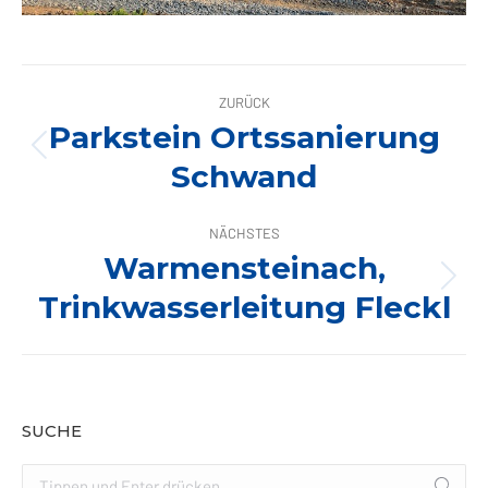
ALBUM-
ZURÜCK
NAVIGATION
Parkstein Ortssanierung
Vorheriges
Schwand
Album:
NÄCHSTES
Warmensteinach,
Nächstes
Trinkwasserleitung Fleckl
Album:
SUCHE
Search: